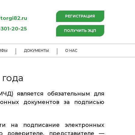
РЕГИСТРАЦИЯ
torgi82.ru
301-20-25
ПОЛУЧИТЬ ЭЦП
ИФЫ
ДОКУМЕНТЫ
О НАС
 года
МЧД) является обязательным для
ронных документов за подписью
и на подписание электронных
о доверителе, представителе —