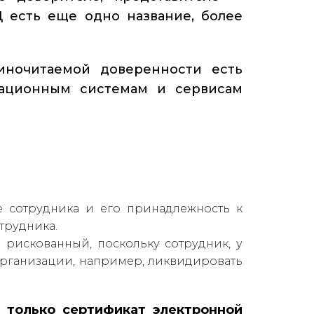
 есть еще одно название, более
иночитаемой доверенности есть
мационным системам и сервисам
 сотрудника и его принадлежность к
трудника.
 рискованный, поскольку сотрудник, у
 организации, например, ликвидировать
ь
только сертификат электронной