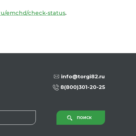
.ru/emchd/check-status
.
info@torgi82.ru
8(800)301-20-25
ПОИСК