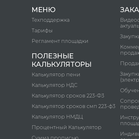
МЕНЮ
ЗАК
Техподдержка
Видео
актуал
Тарифы
Закупк
Регламент площадки
Коммер
прода
ПОЛЕЗНЫЕ
КАЛЬКУЛЯТОРЫ
Продаж
Закупк
Калькулятор пени
(элект
Калькулятор НДС
Обучен
Калькулятор сроков 223-Ф3
Сопров
Калькулятор сроков смп 223-ф3
прове
Калькулятор НМДЦ
Инстру
площа
Процентный Калькулятор
Индив
Сумма прописью