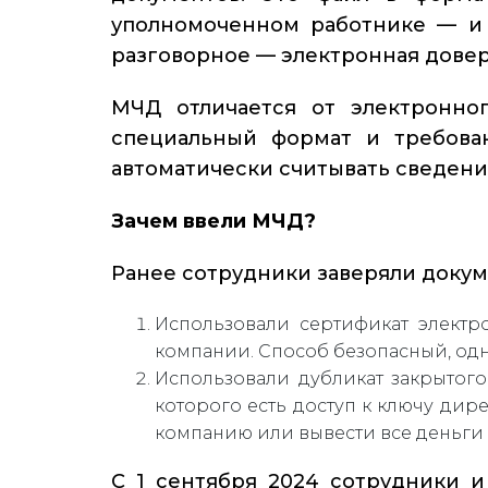
уполномоченном работнике — и 
разговорное — электронная довер
МЧД отличается от электронно
специальный формат и требова
автоматически считывать сведения
Зачем ввели МЧД?
Ранее сотрудники заверяли доку
Использовали сертификат электр
компании. Способ безопасный, одн
Использовали дубликат закрытого
которого есть доступ к ключу ди
компанию или вывести все деньги с
С 1 сентября 2024 сотрудники 