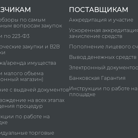
АЗЧИКАМ
ПОСТАВЩИКАМ
обзоры по самым
Аккредитация и участие
ьным вопросам закупок
Ускоренная аккредитаци
и по 223-Ф3
зачисление средств
ческие закупки и B2B
Пополнение лицевого сч
жи
Вывод денежных средств
а/аренда имущества
Электронный документо
и малого объема
Банковская Гарантия
ронный магазин)
Инструкции по работе на
ие с выдачей документов
площадке
ождение на всех этапах
дения процедур
кции по работе на
дке
идуальные торговые