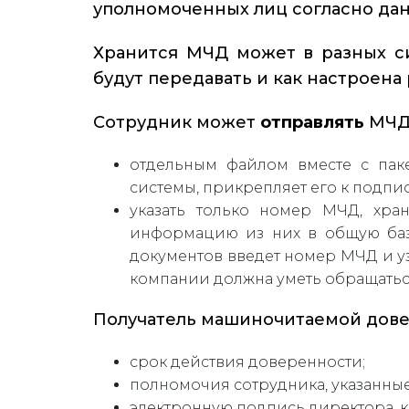
уполномоченных лиц согласно да
Хранится МЧД может в разных си
будут передавать и как настроена 
Сотрудник может
отправлять
МЧД 
отдельным файлом вместе с паке
системы, прикрепляет его к подпи
указать только номер МЧД, хра
информацию из них в общую базу
документов введет номер МЧД и у
компании должна уметь обращаться
Получатель машиночитаемой дове
срок действия доверенности;
полномочия сотрудника, указанные
электронную подпись директора, 