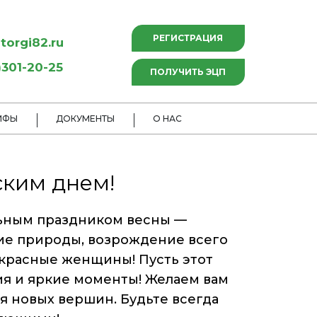
РЕГИСТРАЦИЯ
torgi82.ru
301-20-25
ПОЛУЧИТЬ ЭЦП
ИФЫ
ДОКУМЕНТЫ
О НАС
ким днем!
льным праздником весны —
е природы, возрождение всего
екрасные женщины! Пусть этот
я и яркие моменты! Желаем вам
я новых вершин. Будьте всегда