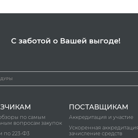
С заботой о Вашей выгоде!
АЗЧИКАМ
ПОСТАВЩИКАМ
обзоры по самым
Аккредитация и участие
ьным вопросам закупок
Ускоренная аккредитаци
и по 223-Ф3
зачисление средств