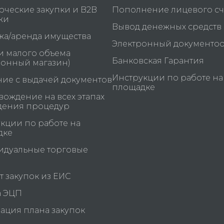
ческие закупки и B2B
Пополнение лицевого сч
жи
Вывод денежных средств
а/аренда имущества
Электронный документо
и малого объема
Банковская Гарантия
ронный магазин)
Инструкции по работе на
ие с выдачей документов
площадке
ождение на всех этапах
дения процедур
кции по работе на
дке
идуальные торговые
и
 закупок из ЕИС
а ЭЦП
ация плана закупок