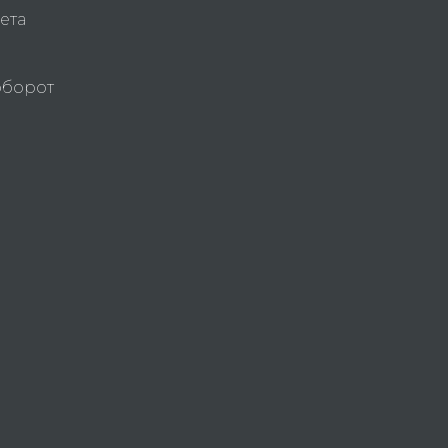
ета
оборот