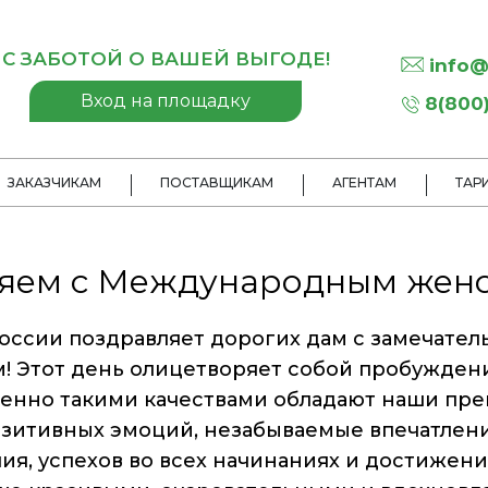
С ЗАБОТОЙ О ВАШЕЙ ВЫГОДЕ!
info@
Вход на площадку
8(800)
ЗАКАЗЧИКАМ
ПОСТАВЩИКАМ
АГЕНТАМ
ТАР
яем с Международным женс
оссии поздравляет дорогих дам с замечате
 Этот день олицетворяет собой пробуждени
менно такими качествами обладают наши пр
озитивных эмоций, незабываемые впечатлени
чия, успехов во всех начинаниях и достижени