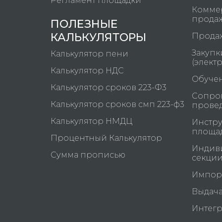
Регламент площадки
Коммер
прода
ПОЛЕЗНЫЕ
КАЛЬКУЛЯТОРЫ
Продаж
Закупк
Калькулятор пени
(элект
Калькулятор НДС
Обучен
Калькулятор сроков 223-Ф3
Сопров
Калькулятор сроков смп 223-ф3
прове
Калькулятор НМДЦ
Инстру
площа
Процентный Калькулятор
Индив
Сумма прописью
секци
Импорт
Выдач
Интегр