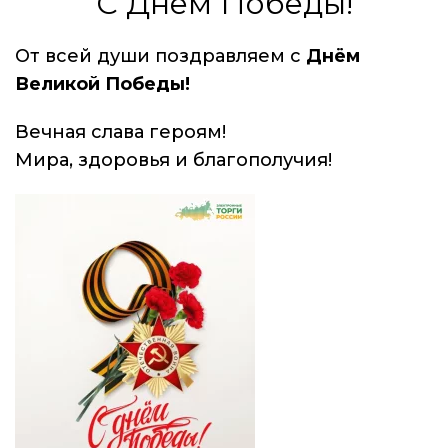
С Днём Победы!
От
всей
души
поздравляем
с
Днём
Великой Победы!
Вечная слава героям!
Мира,
здоровья
и
благополучия!