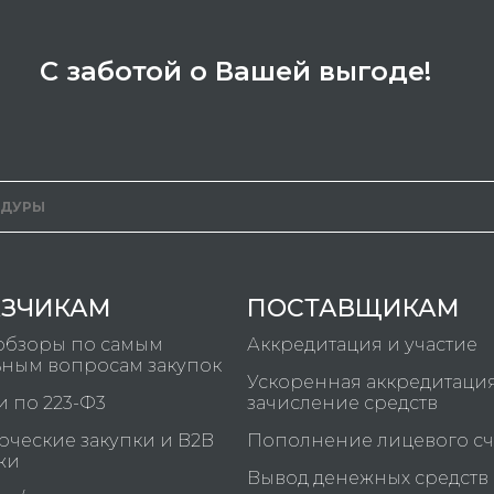
С заботой о Вашей выгоде!
АЗЧИКАМ
ПОСТАВЩИКАМ
обзоры по самым
Аккредитация и участие
ьным вопросам закупок
Ускоренная аккредитаци
и по 223-Ф3
зачисление средств
ческие закупки и B2B
Пополнение лицевого сч
жи
Вывод денежных средств