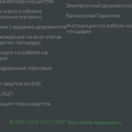
а/аренда имущества
Электронный документо
и малого объема
Банковская Гарантия
ронный магазин)
Инструкции по работе на
ие с выдачей документов
площадке
ождение на всех этапах
дения процедур
кции по работе на
дке
идуальные торговые
и
 закупок из ЕИС
а ЭЦП
ация плана закупок
© 2015-2025 ООО "ЭТР". Все права защищены.