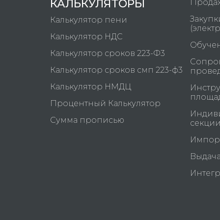
КАЛЬКУЛЯТОРЫ
Продаж
Закупк
Калькулятор пени
(элект
Калькулятор НДС
Обучен
Калькулятор сроков 223-Ф3
Сопров
Калькулятор сроков смп 223-ф3
прове
Калькулятор НМДЦ
Инстру
площа
Процентный Калькулятор
Индив
Сумма прописью
секци
Импорт
Выдач
Интегр